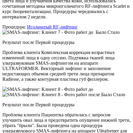
цвета лица и улучшения качества кожи, использовалась
сочетанная методика микроигольчатого RF-лифтинга Scarlet и
курс биоревитализации. Процедуры чередовались с
интервалом 2 недели.
Процедура:
Игольчатый RF-лифтинг
Было
Стало
Результат после
Первой процедуры
Проблема клиента
Комплексная коррекция возрастных
изменений лица в одну сессию. Подтяжка тканей лица
ультразвуковым SMAS-лифтингом на аппарате
ULTRAFORMER. Векторный лифтинг и заполнение
недостающих объемов средней трети лица препаратом
Radiesse, а также контурная пластика губ филлером.
Было
Стало
Результат после
Первой процедуры
Проблема клиента
Пациентка обратилась с запросом
улучшить овал лица и предотвратить опущение нижней трети,
убрать "брыли". Была проведена одна процедура
ультразвукового SMAS-лифтинга на аппарате Ultraformer для