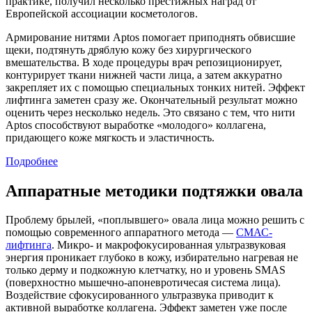
практике, получил несколько престижных наград от
Европейской ассоциации косметологов.
Армирование нитями Aptos помогает приподнять обвисшие
щеки, подтянуть дряблую кожу без хирургического
вмешательства. В ходе процедуры врач репозиционирует,
контурирует ткани нижней части лица, а затем аккуратно
закрепляет их с помощью специальных тонких нитей. Эффект
лифтинга заметен сразу же. Окончательный результат можно
оценить через несколько недель. Это связано с тем, что нити
Aptos способствуют выработке «молодого» коллагена,
придающего коже мягкость и эластичность.
Подробнее
Аппаратные методики подтяжки овала
Проблему брылей, «поплывшего» овала лица можно решить с
помощью современного аппаратного метода —
СМАС-
лифтинга
. Микро- и макрофокусированная ультразвуковая
энергия проникает глубоко в кожу, избирательно нагревая не
только дерму и подкожную клетчатку, но и уровень SMAS
(поверхностно мышечно-апоневротичесая система лица).
Воздействие сфокусированного ультразвука приводит к
активной выработке коллагена. Эффект заметен уже после