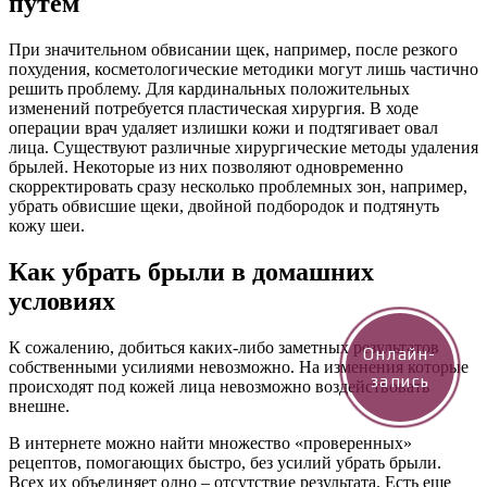
путем
При значительном обвисании щек, например, после резкого
похудения, косметологические методики могут лишь частично
решить проблему. Для кардинальных положительных
изменений потребуется пластическая хирургия. В ходе
операции врач удаляет излишки кожи и подтягивает овал
лица. Существуют различные хирургические методы удаления
брылей. Некоторые из них позволяют одновременно
скорректировать сразу несколько проблемных зон, например,
убрать обвисшие щеки, двойной подбородок и подтянуть
кожу шеи.
Как убрать брыли в домашних
условиях
К сожалению, добиться каких-либо заметных результатов
Онлайн-
собственными усилиями невозможно. На изменения которые
запись
происходят под кожей лица невозможно воздействовать
внешне.
В интернете можно найти множество «проверенных»
рецептов, помогающих быстро, без усилий убрать брыли.
Всех их объединяет одно – отсутствие результата. Есть еще