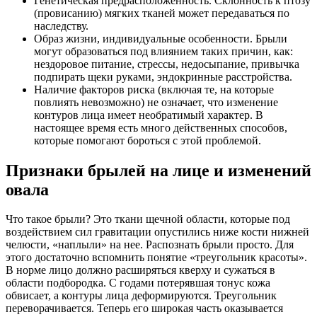
Генетическая предрасположенность. Склонность к птозу
(провисанию) мягких тканей может передаваться по
наследству.
Образ жизни, индивидуальные особенности. Брыли
могут образоваться под влиянием таких причин, как:
нездоровое питание, стрессы, недосыпание, привычка
подпирать щеки руками, эндокринные расстройства.
Наличие факторов риска (включая те, на которые
повлиять невозможно) не означает, что изменение
контуров лица имеет необратимый характер. В
настоящее время есть много действенных способов,
которые помогают бороться с этой проблемой.
Признаки брылей на лице и изменений
овала
Что такое брыли? Это ткани щечной области, которые под
воздействием сил гравитации опустились ниже кости нижней
челюсти, «наплыли» на нее. Распознать брыли просто. Для
этого достаточно вспомнить понятие «треугольник красоты».
В норме лицо должно расширяться кверху и сужаться в
области подбородка. С годами потерявшая тонус кожа
обвисает, а контуры лица деформируются. Треугольник
переворачивается. Теперь его широкая часть оказывается