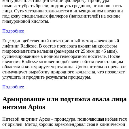
контурная пластика (инъекции филлеров). Процедура
помогает убрать брыли, подтянуть среднюю, нижнюю часть
лица. Суть методики заключается в инъекционном введении
под кожу специальных филлеров (наполнителей) на основе
гиалуроновой кислоты.
Подробнее
Еще один действенный инъекционный метод – векторный
лифтинг Radiesse. В состав препарата входят микросферы
гидроксиапатита кальция (размером от 25 мкм до 45 мкм),
суспензированные в водном гелеобразном носителе. После
введения Radiesse мгновенно добавляет объем недостающим
областям и контурирует черты лица. Дополнительно препарат
стимулирует выработку природного коллагена, что позволяет
улучшить и продлить результаты процедуры.
Подробнее
Армирование или подтяжка овала лица
нитями Aptos
Нитевой лифтинг Aptos – процедура, позволяющая избавиться
от брылей. Метод хорошо зарекомендовал себя в клинической