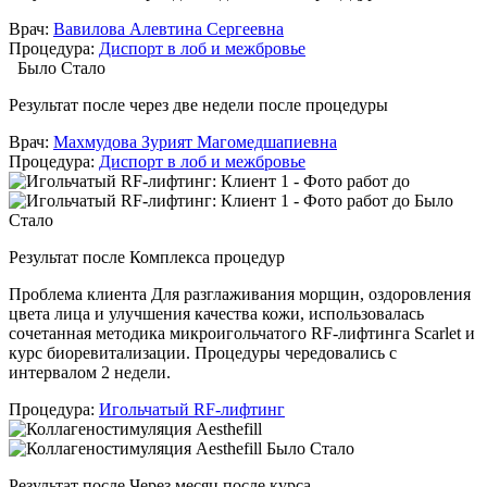
Врач:
Вавилова Алевтина Сергеевна
Процедура:
Диспорт в лоб и межбровье
Было
Стало
Результат после
через две недели после процедуры
Врач:
Махмудова Зурият Магомедшапиевна
Процедура:
Диспорт в лоб и межбровье
Было
Стало
Результат после
Комплекса процедур
Проблема клиента
Для разглаживания морщин, оздоровления
цвета лица и улучшения качества кожи, использовалась
сочетанная методика микроигольчатого RF-лифтинга Scarlet и
курс биоревитализации. Процедуры чередовались с
интервалом 2 недели.
Процедура:
Игольчатый RF-лифтинг
Было
Стало
Результат после
Через месяц после курса