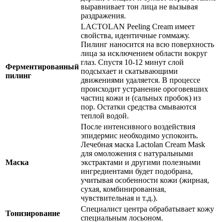
выравнивает тон лица не вызывая
раздражения.
LACTOLAN Peeling Cream имеет
свойства, идентичные гоммажу.
Пилинг наносится на всю поверхность
лица за исключением области вокруг
глаз. Спустя 10-12 минут слой
Ферментированный
подсыхает и скатывающими
пилинг
движениями удаляется. В процессе
происходит устранение ороговевших
частиц кожи и (сальных пробок) из
пор. Остатки средства смываются
теплой водой.
После интенсивного воздействия
эпидермис необходимо успокоить.
Лечебная маска Lactolan Cream Mask
для омоложения с натуральными
Маска
экстрактами и другими полезными
ингредиентами будет подобрана,
учитывая особенности кожи (жирная,
сухая, комбинированная,
чувствительная и т.д.).
Специалист центра обрабатывает кожу
Тонизирование
специальным лосьоном.