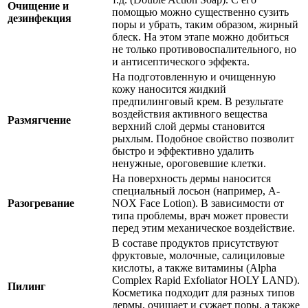
Очищение и
помощью можно существенно сузить
дезинфекция
поры и убрать, таким образом, жирный
блеск. На этом этапе можно добиться
не только противовоспалительного, но
и антисептического эффекта.
На подготовленную и очищенную
кожу наносится жидкий
предпилинговый крем. В результате
воздействия активного вещества
Размягчение
верхний слой дермы становится
рыхлым. Подобное свойство позволит
быстро и эффективно удалить
ненужные, ороговевшие клетки.
На поверхность дермы наносится
специальный лосьон (например, A-
Разогревание
NOX Face Lotion). В зависимости от
типа проблемы, врач может провести
перед этим механическое воздействие.
В составе продуктов присутствуют
фруктовые, молочные, салициловые
кислоты, а также витамины (Alpha
Complex Rapid Exfoliator HOLY LAND).
Пилинг
Косметика подходит для разных типов
дермы, очищает и сужает поры, а также