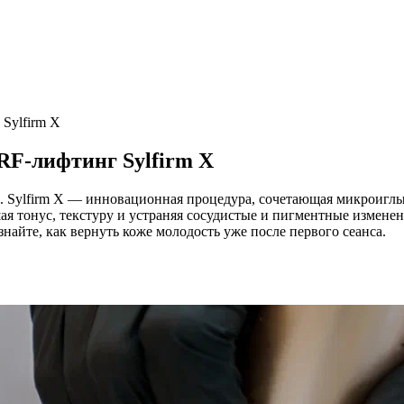
Sylfirm X
F-лифтинг Sylfirm X
 Sylfirm X — инновационная процедура, сочетающая микроиглы 
я тонус, текстуру и устраняя сосудистые и пигментные изменени
айте, как вернуть коже молодость уже после первого сеанса.