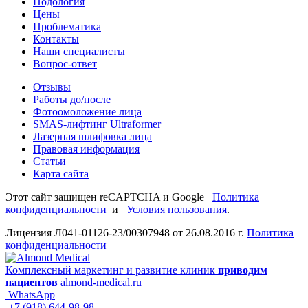
Подология
Цены
Проблематика
Контакты
Наши специалисты
Вопрос-ответ
Отзывы
Работы до/после
Фотоомоложение лица
SMAS-лифтинг Ultraformer
Лазерная шлифовка лица
Правовая информация
Статьи
Карта сайта
Этот сайт защищен reCAPTCHA и Google
Политика
конфиденциальности
и
Условия пользования
.
Лицензия Л041-01126-23/00307948 от 26.08.2016 г.
Политика
конфиденциальности
Комплексный маркетинг и развитие клиник
приводим
пациентов
almond-medical.ru
WhatsApp
+7 (918) 644-98-98